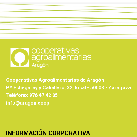
Cooperativas Agroalimentarias de Aragón
P.º Echegaray y Caballero, 32, local - 50003 - Zaragoza
Teléfono: 976 47 42 05
info@aragon.coop
INFORMACIÓN CORPORATIVA