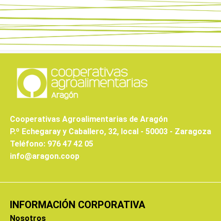
Cooperativas Agroalimentarias de Aragón
P.º Echegaray y Caballero, 32, local - 50003 - Zaragoza
Teléfono: 976 47 42 05
info@aragon.coop
INFORMACIÓN CORPORATIVA
Nosotros