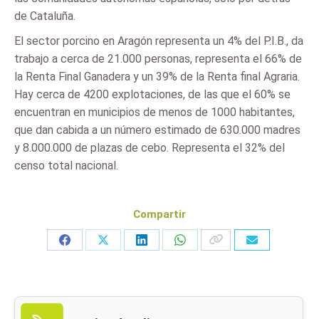
de Cataluña.
El sector porcino en Aragón representa un 4% del P.I.B., da
trabajo a cerca de 21.000 personas, representa el 66% de
la Renta Final Ganadera y un 39% de la Renta final Agraria.
Hay cerca de 4200 explotaciones, de las que el 60% se
encuentran en municipios de menos de 1000 habitantes,
que dan cabida a un número estimado de 630.000 madres
y 8.000.000 de plazas de cebo. Representa el 32% del
censo total nacional.
Compartir
Share
Share
Share
Share
on
on
on
on
Facebook
X
LinkedIn
WhatsApp