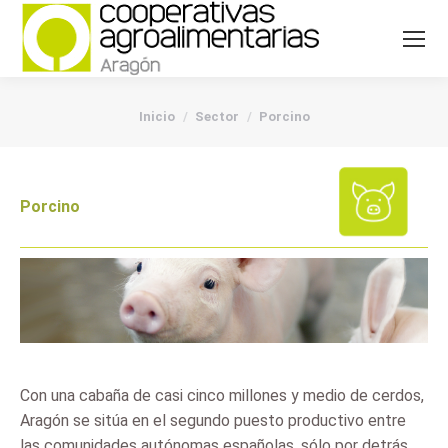
You are here:
Inicio
Sector
Porcino
Porcino
Con una cabaña de casi cinco millones y medio de cerdos,
Aragón se sitúa en el segundo puesto productivo entre
las comunidades autónomas españolas, sólo por detrás