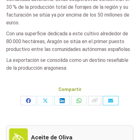
30 % de la producción total de forrajes de la región y su
facturación se sitúa ya por encima de los 50 millones de
euros.
Con una superficie dedicada a este cultivo alrededor de
80.000 hectáreas, Aragón se sitúa en el primer puesto
productivo entre las comunidades autónomas españolas.
La exportación se consolida como un destino reseñable
de la producción aragonesa.
Compartir
Share
Share
Share
Share
on
on
on
on
Facebook
X
LinkedIn
WhatsApp
Aceite de Oliva