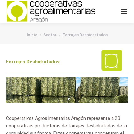
You are here:
Inicio
Sector
Forrajes Deshidratados
Forrajes Deshidratados
Cooperativas Agroalimentarias Aragón representa a 28
cooperativas productoras de forrajes deshidratados de la
comunidad autónoma. Estas cooperativas concentran el