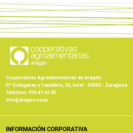
Cooperativas Agroalimentarias de Aragón
P.º Echegaray y Caballero, 32, local - 50003 - Zaragoza
Teléfono: 976 47 42 05
info@aragon.coop
INFORMACIÓN CORPORATIVA