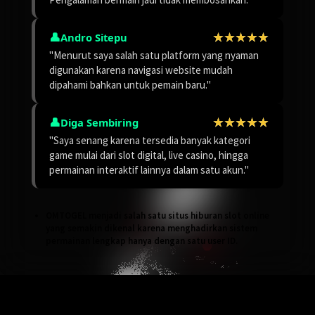
Andro Sitepu
"Menurut saya salah satu platform yang nyaman
digunakan karena navigasi website mudah
dipahami bahkan untuk pemain baru."
Diga Sembiring
"Saya senang karena tersedia banyak kategori
game mulai dari slot digital, live casino, hingga
permainan interaktif lainnya dalam satu akun."
OMTOGEL menjadi salah satu situs hiburan slot online
yang semakin dikenal karena menghadirkan sistem
permainan lengkap hanya dengan satu user ID.