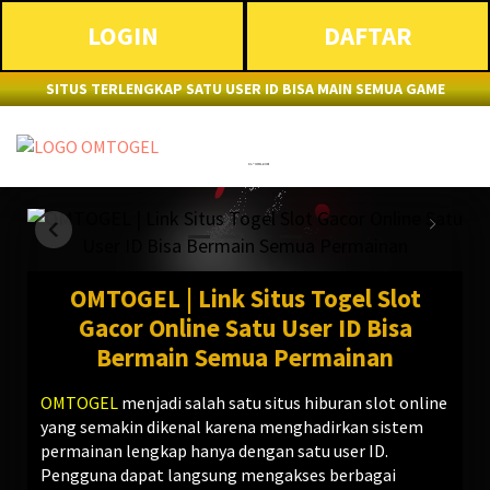
LOGIN
DAFTAR
SITUS TERLENGKAP SATU USER ID BISA MAIN SEMUA GAME
OMTOGEL | Link Situs Togel Slot
Gacor Online Satu User ID Bisa
Bermain Semua Permainan
OMTOGEL
menjadi salah satu situs hiburan slot online
yang semakin dikenal karena menghadirkan sistem
permainan lengkap hanya dengan satu user ID.
Pengguna dapat langsung mengakses berbagai