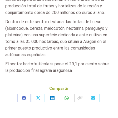
producción total de frutas y hortalizas de la región y
conjuntamente cerca de 200 millones de euros al año.
Dentro de este sector destacar las frutas de hueso
(albaricoque, cereza, melocotón, nectarina, paraguayo y
platerina) con una superficie dedicada a este cultivo en
torno a las 35.000 hectáreas, que sitúan a Aragón en el
primer puesto productivo entre las comunidades
autónomas españolas.
El sector hortofrutícola supone el 29,1 por ciento sobre
la producción final agraria aragonesa.
Compartir
Share
Share
Share
Share
on
on
on
on
Facebook
X
LinkedIn
WhatsApp