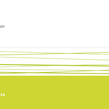
gón
oza