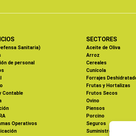
ICIOS
SECTORES
efensa Sanitaria)
Aceite de Oliva
s
Arroz
ión de personal
Cereales
os
Cunícola
l
Forrajes Deshidratad
co
Frutas y Hortalizas
 y Contable
Frutos Secos
a
Ovino
ción
Piensos
RA
Porcino
amas Operativos
Seguros
icación
Suministros