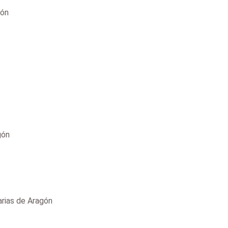
gón
gón
rias de Aragón