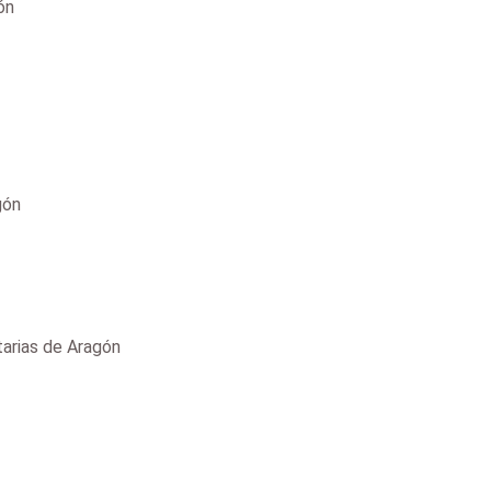
ón
gón
arias de Aragón