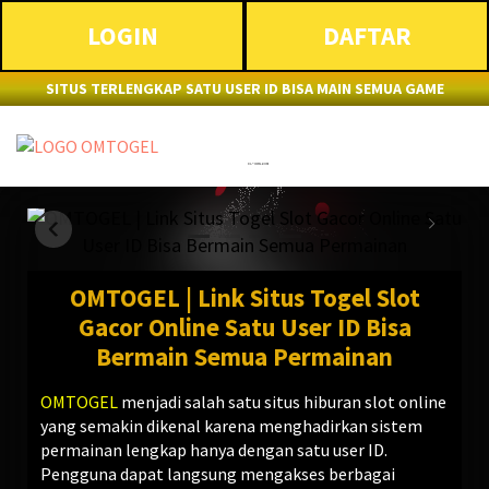
LOGIN
DAFTAR
SITUS TERLENGKAP SATU USER ID BISA MAIN SEMUA GAME
OMTOGEL | Link Situs Togel Slot
Gacor Online Satu User ID Bisa
Bermain Semua Permainan
OMTOGEL
menjadi salah satu situs hiburan slot online
yang semakin dikenal karena menghadirkan sistem
permainan lengkap hanya dengan satu user ID.
Pengguna dapat langsung mengakses berbagai