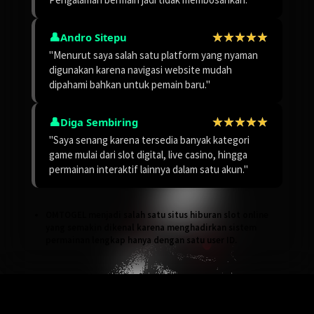
Andro Sitepu
"Menurut saya salah satu platform yang nyaman
digunakan karena navigasi website mudah
dipahami bahkan untuk pemain baru."
Diga Sembiring
"Saya senang karena tersedia banyak kategori
game mulai dari slot digital, live casino, hingga
permainan interaktif lainnya dalam satu akun."
OMTOGEL menjadi salah satu situs hiburan slot online
yang semakin dikenal karena menghadirkan sistem
permainan lengkap hanya dengan satu user ID.