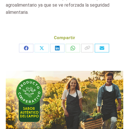
agroalimentario ya que se ve reforzada la seguridad
alimentaria.
Compartir
Share
Share
Share
Share
on
on
on
on
Facebook
X
LinkedIn
WhatsApp