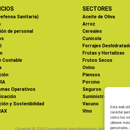
ICIOS
SECTORES
efensa Sanitaria)
Aceite de Oliva
s
Arroz
ión de personal
Cereales
os
Cunícola
l
Forrajes Deshidratad
co
Frutas y Hortalizas
 y Contable
Frutos Secos
a
Ovino
ción
Piensos
RA
Porcino
amas Operativos
Seguros
icación
Suministros
ción y Sostenibilidad
Vacuno
Esta web uti
RAX
Vino
carácter per
cómo los vis
obtener más
personales, 
Copyright © 2026 Cooperativas Agroalimentarias de Aragón