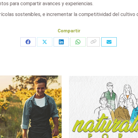
tos para compartir avances y experiencias.
olas sostenibles, e incrementar la competitividad del cultivo d
Compartir
Share
Share
Share
Share
on
on
on
on
Facebook
X
LinkedIn
WhatsApp