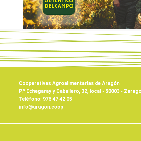
Cooperativas Agroalimentarias de Aragón
P.º Echegaray y Caballero, 32, local - 50003 - Zarag
Teléfono: 976 47 42 05
info@aragon.coop