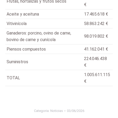
Frutas, hortalizas y frutos secos
€
Aceite y aceituna
17.465.618 €
Vitivinícola
58.863.242 €
Ganaderos: porcino, ovino de carne,
98.019.802 €
bovino de carne y cunícola
Piensos compuestos
41.162.041 €
224.046.438
Suministros
€
1.005.611.115
TOTAL
€
Categoria:
Noticias
03/06/2026