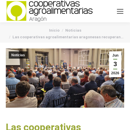
You are here:
Inicio
Noticias
Las cooperativas agroalimentarias aragonesas recuperan…
Noticias
Jun
3
2026
Las cooperativas