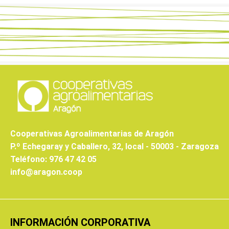
Cooperativas Agroalimentarias de Aragón
P.º Echegaray y Caballero, 32, local - 50003 - Zaragoza
Teléfono: 976 47 42 05
info@aragon.coop
INFORMACIÓN CORPORATIVA