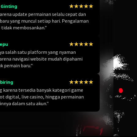
 Ginting
karena update permainan selalu cepat dan
 baru yang muncul setiap hari. Pengalaman
i tidak membosankan."
tepu
ya salah satu platform yang nyaman
arena navigasi website mudah dipahami
k pemain baru."
biring
g karena tersedia banyak kategori game
lot digital, live casino, hingga permainan
ainnya dalam satu akun."