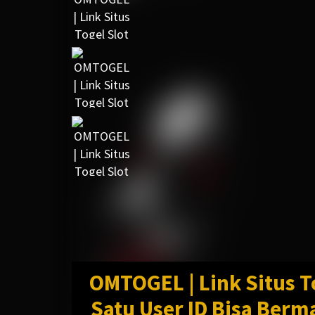
OMTOGEL | Link Situs T
Satu User ID Bisa Ber