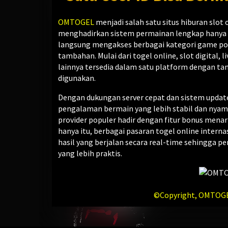
OMTOGEL
menjadi salah satu situs hiburan slot
menghadirkan sistem permainan lengkap hanya 
langsung mengakses berbagai kategori game po
tambahan. Mulai dari togel online, slot digital, 
lainnya tersedia dalam satu platform dengan t
digunakan.
Dengan dukungan server cepat dan sistem upd
pengalaman bermain yang lebih stabil dan nyama
provider populer hadir dengan fitur bonus menar
hanya itu, berbagai pasaran togel online intern
hasil yang berjalan secara real-time sehingga 
yang lebih praktis.
©Copyright, OMTOG