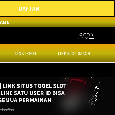
DAFTAR
GAME
LINK TOGEL
LINK SLOT GACOR
 LINK SITUS TOGEL SLOT
INE SATU USER ID BISA
SEMUA PERMAINAN
 100.000