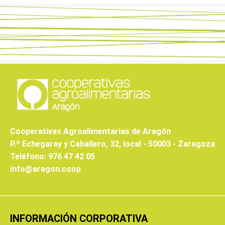
Cooperativas Agroalimentarias de Aragón
P.º Echegaray y Caballero, 32, local - 50003 - Zaragoza
Teléfono: 976 47 42 05
info@aragon.coop
INFORMACIÓN CORPORATIVA