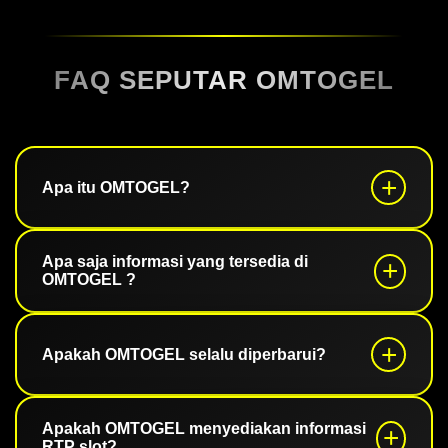
FAQ SEPUTAR OMTOGEL
Apa itu OMTOGEL?
OMTOGEL merupakan halaman informasi terbaru
Apa saja informasi yang tersedia di
yang membahas update permainan online, promo
OMTOGEL ?
harian, perkembangan slot digital, hingga informasi
Pengguna dapat menemukan berbagai informasi
menarik seputar dunia hiburan online 2026.
Apakah OMTOGEL selalu diperbarui?
seperti update permainan slot terbaru, pasaran
togel populer, event mingguan, promo spesial,
Ya, halaman berita dan informasi di OMTOGEL
serta berita terbaru terkait perkembangan platform
Apakah OMTOGEL menyediakan informasi
diperbarui secara berkala agar pengguna dapat
RTP slot?