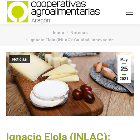
You are here:
Inicio
Noticias
Ignacio Elola (INLAC): Calidad, innovación…
Noticias
May
25
2021
Ignacio Elola (INLAC):