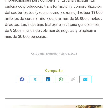
imprescindibles para combatir la “España Vaciada”. La
cadena de producción, transformación y comercialización
del sector lácteo (vacuno, ovino y caprino) factura 13.000
millones de euros al año y genera más de 60.000 empleos
directos. Las industrias lácteas en solitario generan más
de 9.500 millones de volumen de negocio y emplean a
más de 30.000 personas.
Categoria:
Noticias
25/05/2021
Compartir
Share
Share
Share
Share
on
on
on
on
Facebook
X
LinkedIn
WhatsApp