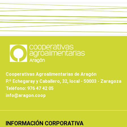
Cooperativas Agroalimentarias de Aragón
P.º Echegaray y Caballero, 32, local - 50003 - Zaragoza
Teléfono: 976 47 42 05
info@aragon.coop
INFORMACIÓN CORPORATIVA