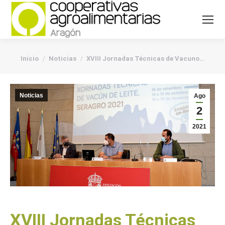
You are here:
Inicio
Noticias
XVIII Jornadas Técnicas de Vacuno…
Noticias
Ago
2
2021
XVIII Jornadas Técnicas