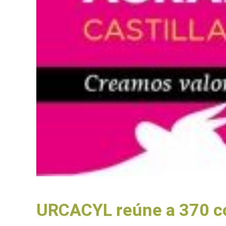
URCACYL reúne a 370 co