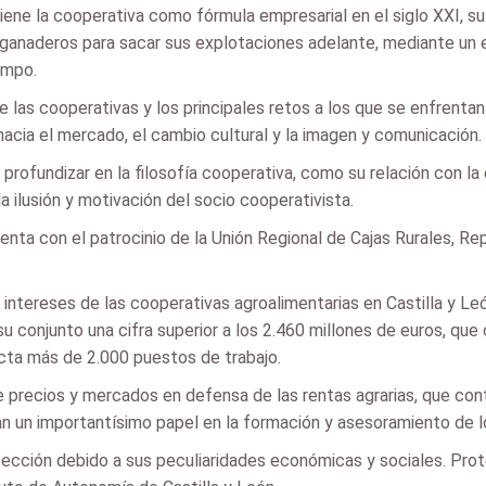
e tiene la cooperativa como fórmula empresarial en el siglo XXI, s
y ganaderos para sacar sus explotaciones adelante, mediante un 
ampo.
e las cooperativas y los principales retos a los que se enfrent
hacia el mercado, el cambio cultural y la imagen y comunicación.
ofundizar en la filosofía cooperativa, como su relación con la
la ilusión y motivación del socio cooperativista.
nta con el patrocinio de la Unión Regional de Cajas Rurales, Rep
intereses de las cooperativas agroalimentarias en Castilla y Le
u conjunto una cifra superior a los 2.460 millones de euros, qu
cta más de 2.000 puestos de trabajo.
precios y mercados en defensa de las rentas agrarias, que contr
an un importantísimo papel en la formación y asesoramiento de l
otección debido a sus peculiaridades económicas y sociales. Pro