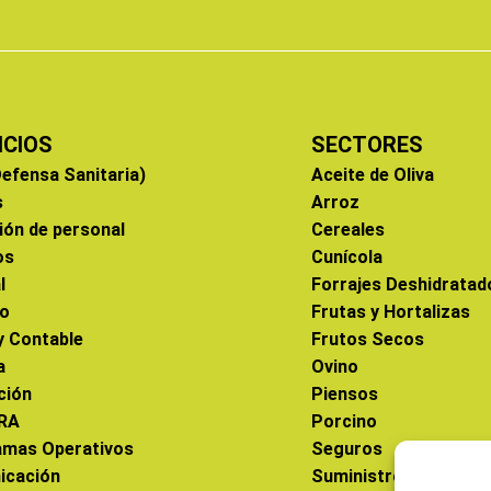
ICIOS
SECTORES
efensa Sanitaria)
Aceite de Oliva
s
Arroz
ión de personal
Cereales
os
Cunícola
l
Forrajes Deshidratad
co
Frutas y Hortalizas
 y Contable
Frutos Secos
a
Ovino
ción
Piensos
RA
Porcino
amas Operativos
Seguros
icación
Suministros