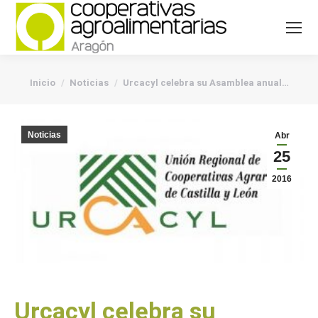
You are here:
Inicio
Noticias
Urcacyl celebra su Asamblea anual…
Noticias
Abr
25
2016
Urcacyl celebra su