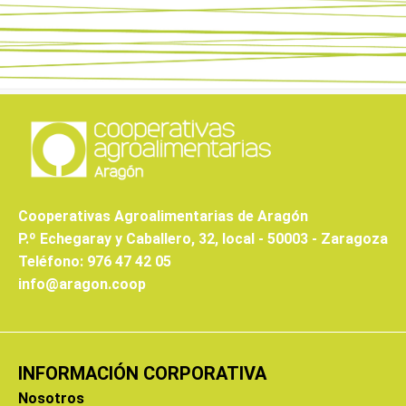
Cooperativas Agroalimentarias de Aragón
P.º Echegaray y Caballero, 32, local - 50003 - Zaragoza
Teléfono: 976 47 42 05
info@aragon.coop
INFORMACIÓN CORPORATIVA
Nosotros