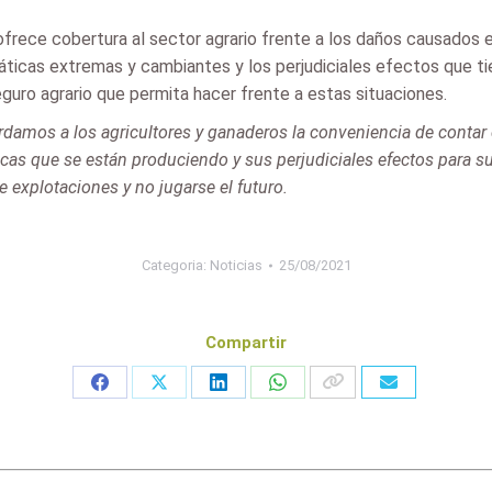
rece cobertura al sector agrario frente a los daños causados e
máticas extremas y cambiantes y los perjudiciales efectos que t
guro agrario que permita hacer frente a estas situaciones.
damos a los agricultores y ganaderos la conveniencia de contar 
as que se están produciendo y sus perjudiciales efectos para sus
e explotaciones y no jugarse el futuro.
Categoria:
Noticias
25/08/2021
Compartir
Share
Share
Share
Share
on
on
on
on
Facebook
X
LinkedIn
WhatsApp