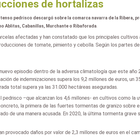
ucciones de hortalizas
tenso pedrisco descargó sobre la comarca navarra de la Ribera, p
mo Ablitas, Cabanillas, Murchante o Ribaforada
.
 parcelas afectadas y han constatado que los principales cultivos 
roducciones de tomate, pimiento y cebolla. Según los partes de s
nuevo episodio dentro de la adversa climatología que este año 
ación de indemnizaciones supera los 9,2 millones de euros, un 3
strada total supera ya las 31.000 hectáreas aseguradas.
pedrisco –que alcanzan los 4,6 millones- en cultivos como la uva 
oncreto, la primera de las fuertes tormentas de granizo sobre 
erado de una manera acusada. En 2020, la última tormenta grave s
an provocado daños por valor de 2,3 millones de euros en el cam