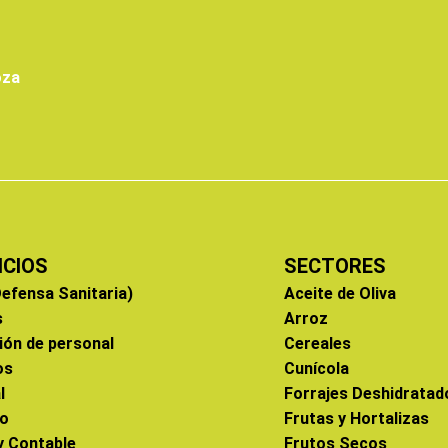
oza
ICIOS
SECTORES
efensa Sanitaria)
Aceite de Oliva
s
Arroz
ión de personal
Cereales
os
Cunícola
l
Forrajes Deshidratad
co
Frutas y Hortalizas
 y Contable
Frutos Secos