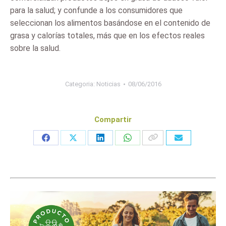
para la salud; y confunde a los consumidores que
seleccionan los alimentos basándose en el contenido de
grasa y calorías totales, más que en los efectos reales
sobre la salud.
Categoria:
Noticias
08/06/2016
Compartir
Share
Share
Share
Share
on
on
on
on
Facebook
X
LinkedIn
WhatsApp