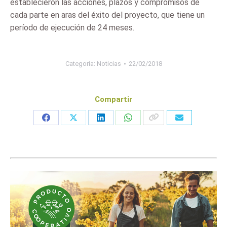
establecieron las acciones, plazos y compromisos de
cada parte en aras del éxito del proyecto, que tiene un
período de ejecución de 24 meses.
Categoria:
Noticias
22/02/2018
Compartir
Share
Share
Share
Share
on
on
on
on
Facebook
X
LinkedIn
WhatsApp