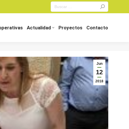
Search:
perativas
Actualidad
Proyectos
Contacto
perativas
Actualidad
Proyectos
Contacto
Jun
12
2018