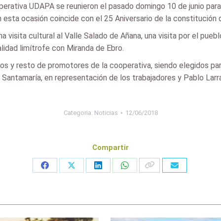
perativa UDAPA se reunieron el pasado domingo 10 de junio para 
 esta ocasión coincide con el 25 Aniversario de la constitución 
una visita cultural al Valle Salado de Añana, una visita por el p
alidad limítrofe con Miranda de Ebro.
tos y resto de promotores de la cooperativa, siendo elegidos par
n Santamaría, en representación de los trabajadores y Pablo Larr
Categoria:
Noticias
12/06/2018
Compartir
Share
Share
Share
Share
on
on
on
on
Facebook
X
LinkedIn
WhatsApp