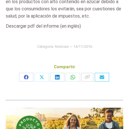
en los productos con alto contenido en azúcar debido a
que los consumidores los evitarán, sea por cuestiones de
salud, por la aplicación de impuestos, etc.
Descargar pdf del informe (en inglés)
Categoria:
Noticias
14/11/2016
Compartir
Share
Share
Share
Share
on
on
on
on
Facebook
X
LinkedIn
WhatsApp