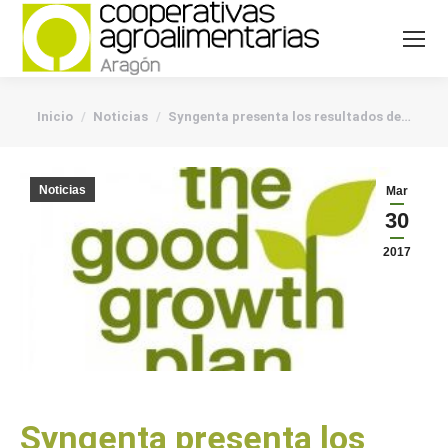
You are here:
Inicio
Noticias
Syngenta presenta los resultados de…
Noticias
Mar
30
2017
Syngenta presenta los