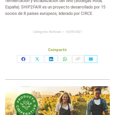
fermentación y estabilización del vino (Bodegas Roda,
España). SHIP2FAIR es un proyecto desarrollado por 15
socios de 8 países europeos, liderado por CIRCE.
Categoria:
Noticias
14/09/2021
Compartir
Share
Share
Share
Share
on
on
on
on
Facebook
X
LinkedIn
WhatsApp