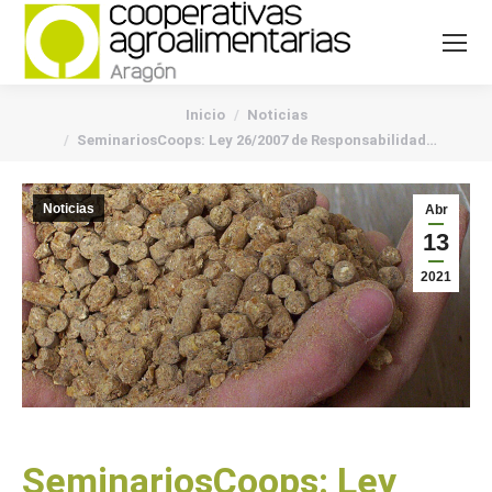
You are here:
Inicio
Noticias
SeminariosCoops: Ley 26/2007 de Responsabilidad…
Noticias
Abr
13
2021
SeminariosCoops: Ley