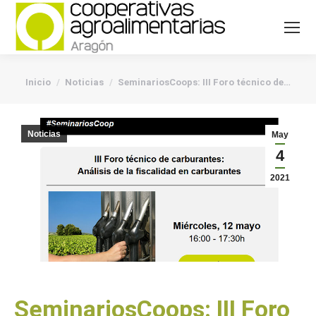
You are here:
Inicio
Noticias
SeminariosCoops: III Foro técnico de…
Noticias
May
4
2021
SeminariosCoops: III Foro