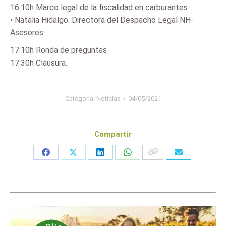
16:10h Marco legal de la fiscalidad en carburantes
• Natalia Hidalgo. Directora del Despacho Legal NH-
Asesores
17:10h Ronda de preguntas
17:30h Clausura.
Categoria:
Noticias
04/05/2021
Compartir
Share
Share
Share
Share
on
on
on
on
Facebook
X
LinkedIn
WhatsApp