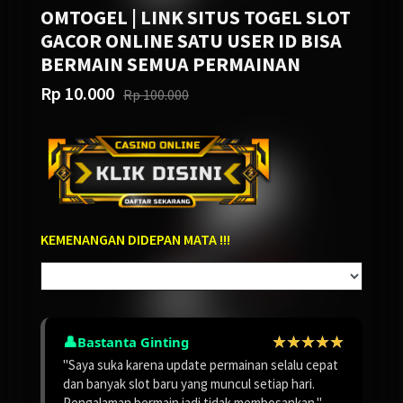
OMTOGEL | LINK SITUS TOGEL SLOT
GACOR ONLINE SATU USER ID BISA
BERMAIN SEMUA PERMAINAN
Rp 10.000
Translation
Translation
Rp 100.000
missing:
missing:
en.products.general.regular_price
en.products.general.sale_price
KEMENANGAN DIDEPAN MATA !!!
Bastanta Ginting
"Saya suka karena update permainan selalu cepat
dan banyak slot baru yang muncul setiap hari.
Pengalaman bermain jadi tidak membosankan."