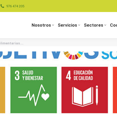
976 474 205
Nosotros
Servicios
Sectores
Coo
Nosotros
Servicios
Sectores
Coo
alimentarias.…