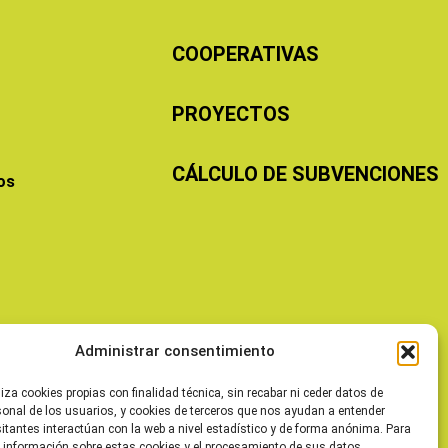
COOPERATIVAS
PROYECTOS
CÁLCULO DE SUBVENCIONES
os
Administrar consentimiento
liza cookies propias con finalidad técnica, sin recabar ni ceder datos de
sonal de los usuarios, y cookies de terceros que nos ayudan a entender
itantes interactúan con la web a nivel estadístico y de forma anónima. Para
 información sobre estas cookies y el procesamiento de sus datos