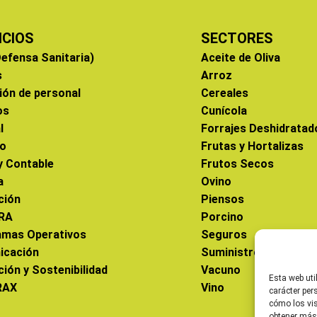
ICIOS
SECTORES
efensa Sanitaria)
Aceite de Oliva
s
Arroz
ión de personal
Cereales
os
Cunícola
l
Forrajes Deshidratad
co
Frutas y Hortalizas
 y Contable
Frutos Secos
a
Ovino
ción
Piensos
RA
Porcino
amas Operativos
Seguros
icación
Suministros
ción y Sostenibilidad
Vacuno
Esta web uti
RAX
Vino
carácter per
cómo los vis
obtener más