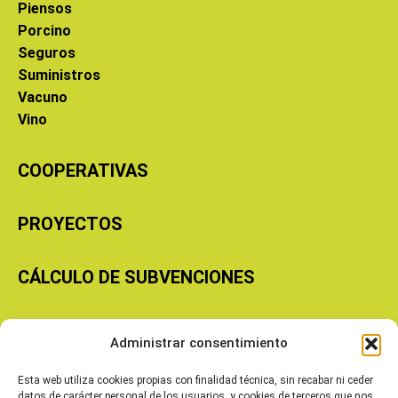
Piensos
Porcino
Seguros
Suministros
Vacuno
Vino
COOPERATIVAS
PROYECTOS
CÁLCULO DE SUBVENCIONES
Copyright © 2026 Cooperativas Agroalimentarias de Aragón
Administrar consentimiento
Esta web utiliza cookies propias con finalidad técnica, sin recabar ni ceder
datos de carácter personal de los usuarios, y cookies de terceros que nos