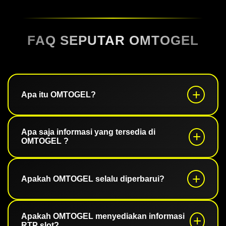
FAQ SEPUTAR OMTOGEL
Apa itu OMTOGEL?
OMTOGEL merupakan halaman informasi terbaru
Apa saja informasi yang tersedia di
yang membahas update permainan online, promo
OMTOGEL ?
harian, perkembangan slot digital, hingga informasi
Pengguna dapat menemukan berbagai informasi
menarik seputar dunia hiburan online 2026.
Apakah OMTOGEL selalu diperbarui?
seperti update permainan slot terbaru, pasaran
togel populer, event mingguan, promo spesial,
Ya, halaman berita dan informasi di OMTOGEL
serta berita terbaru terkait perkembangan platform
Apakah OMTOGEL menyediakan informasi
diperbarui secara berkala agar pengguna dapat
RTP slot?