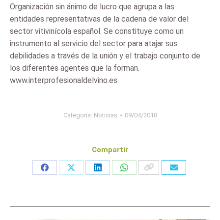
Organización sin ánimo de lucro que agrupa a las
entidades representativas de la cadena de valor del
sector vitivinícola español. Se constituye como un
instrumento al servicio del sector para atajar sus
debilidades a través de la unión y el trabajo conjunto de
los diferentes agentes que la forman.
www.interprofesionaldelvino.es
Categoria:
Noticias
09/04/2018
Compartir
Share
Share
Share
Share
on
on
on
on
Facebook
X
LinkedIn
WhatsApp