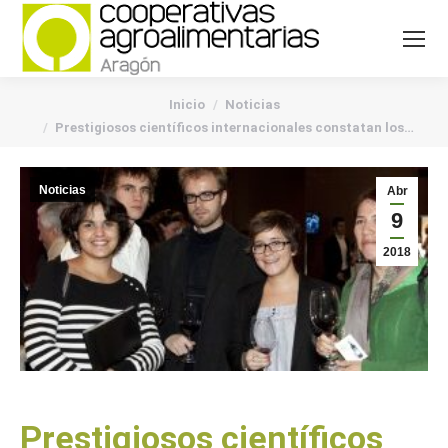
You are here:
Inicio
Noticias
Prestigiosos científicos internacionales constatan los…
Noticias
Abr
9
2018
Prestigiosos científicos