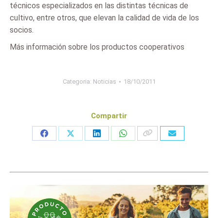
técnicos especializados en las distintas técnicas de
cultivo, entre otros, que elevan la calidad de vida de los
socios.
Más información sobre los productos cooperativos
Categoria:
Noticias
18/10/2011
Compartir
Share
Share
Share
Share
on
on
on
on
Facebook
X
LinkedIn
WhatsApp