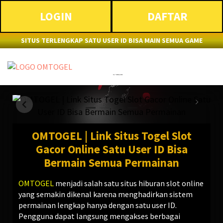
LOGIN
DAFTAR
SITUS TERLENGKAP SATU USER ID BISA MAIN SEMUA GAME
OMTOGEL | Link Situs Togel Slot
Gacor Online Satu User ID Bisa
Bermain Semua Permainan
OMTOGEL
menjadi salah satu situs hiburan slot online
yang semakin dikenal karena menghadirkan sistem
permainan lengkap hanya dengan satu user ID.
Pengguna dapat langsung mengakses berbagai