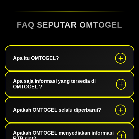
FAQ SEPUTAR OMTOGEL
Apa itu OMTOGEL?
OMTOGEL merupakan halaman informasi terbaru
Apa saja informasi yang tersedia di
yang membahas update permainan online, promo
OMTOGEL ?
harian, perkembangan slot digital, hingga informasi
Pengguna dapat menemukan berbagai informasi
menarik seputar dunia hiburan online 2026.
Apakah OMTOGEL selalu diperbarui?
seperti update permainan slot terbaru, pasaran
togel populer, event mingguan, promo spesial,
Ya, halaman berita dan informasi di OMTOGEL
serta berita terbaru terkait perkembangan platform
Apakah OMTOGEL menyediakan informasi
diperbarui secara berkala agar pengguna dapat
RTP slot?