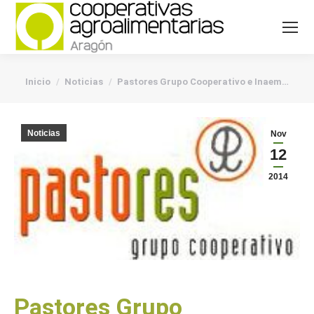
You are here:
Inicio
Noticias
Pastores Grupo Cooperativo e Inaem…
Noticias
Nov
12
2014
Pastores Grupo