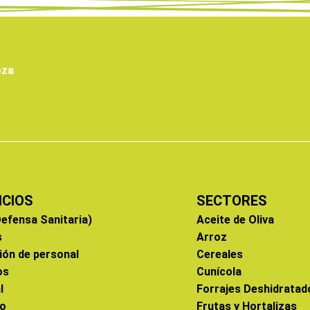
oza
ICIOS
SECTORES
efensa Sanitaria)
Aceite de Oliva
s
Arroz
ión de personal
Cereales
os
Cunícola
l
Forrajes Deshidratad
co
Frutas y Hortalizas