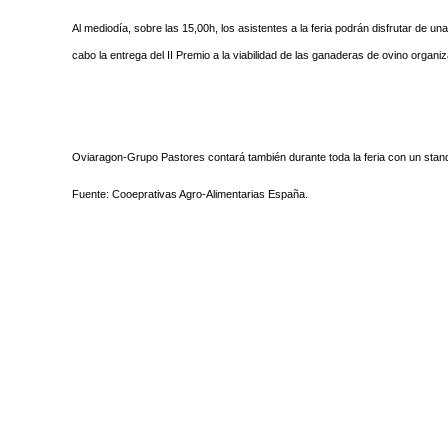
Al mediodía, sobre las 15,00h, los asistentes a la feria podrán disfrutar d
cabo la entrega del II Premio a la viabilidad de las ganaderas de ovino orga
Oviaragon-Grupo Pastores contará también durante toda la feria con un stan
Fuente: Cooeprativas Agro-Alimentarias España.