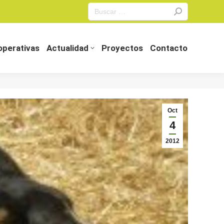
Search:
perativas
Actualidad
Proyectos
Contacto
perativas
Actualidad
Proyectos
Contacto
Oct
4
2012