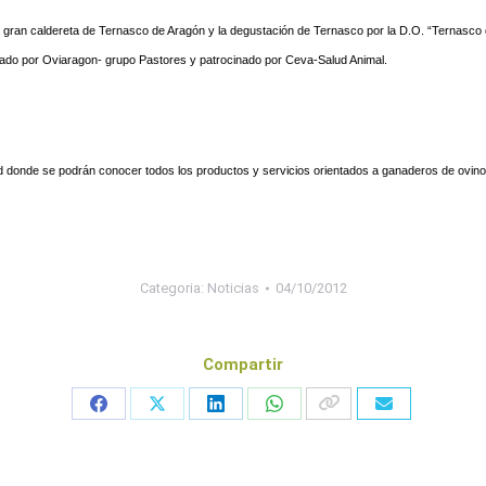
e una gran caldereta de Ternasco de Aragón y la degustación de Ternasco por la D.O. “Ternas
nizado por Oviaragon- grupo Pastores y patrocinado por Ceva-Salud Animal.
d donde se podrán conocer todos los productos y servicios orientados a ganaderos de ovino
Categoria:
Noticias
04/10/2012
Compartir
Share
Share
Share
Share
on
on
on
on
Facebook
X
LinkedIn
WhatsApp