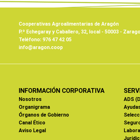
Cooperativas Agroalimentarias de Aragón
P.º Echegaray y Caballero, 32, local - 50003 - Zarag
Teléfono: 976 47 42 05
info@aragon.coop
INFORMACIÓN CORPORATIVA
SERV
Nosotros
ADS (D
Organigrama
Ayuda
Órganos de Gobierno
Selecc
Canal Ético
Segur
Aviso Legal
Labora
Jurídi