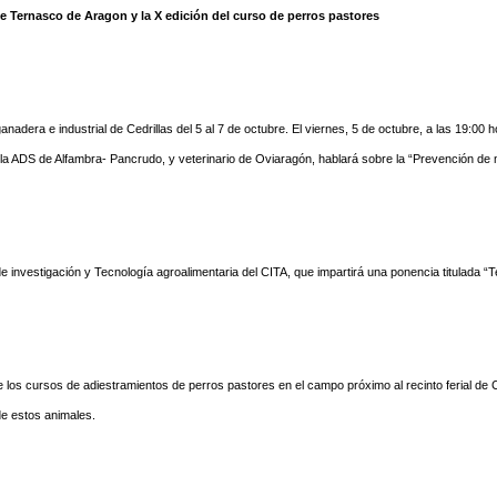
e Ternasco de Aragon y la X edición del curso de perros pastores
dera e industrial de Cedrillas del 5 al 7 de octubre. El viernes, 5 de octubre, a las 19:00 h
la ADS de Alfambra- Pancrudo, y veterinario de Oviaragón, hablará sobre la “Prevención de m
 investigación y Tecnología agroalimentaria del CITA, que impartirá una ponencia titulada “Te
 los cursos de adiestramientos de perros pastores en el campo próximo al recinto ferial de C
de estos animales.