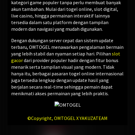
kategori game populer tanpa perlu membuat banyak
akun tambahan. Mulai dari togel online, slot digital,
live casino, hingga permainan interaktif lainnya
tersedia dalam satu platform dengan tampilan
modern dan navigasi yang mudah digunakan.
Dengan dukungan server cepat dan sistem update
terbaru, OMTOGEL menawarkan pengalaman bermain
yang lebih stabil dan nyaman setiap hari. Pilihan
slot
gacor
dari provider populer hadir dengan fitur bonus
menarik serta tampilan visual yang modern. Tidak
hanya itu, berbagai pasaran togel online internasional
juga tersedia lengkap dengan update hasil yang
berjalan secara real-time sehingga pemain dapat
menikmati akses permainan yang lebih praktis.
©Copyright, OMTOGEL X YAKUZATEAM