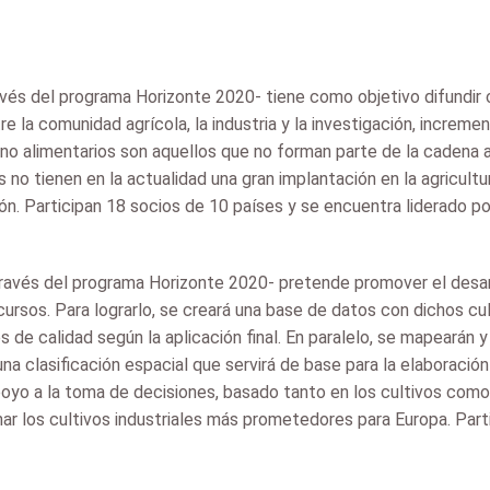
és del programa Horizonte 2020- tiene como objetivo difundir c
e la comunidad agrícola, la industria y la investigación, increme
no alimentarios son aquellos que no forman parte de la cadena al
 no tienen en la actualidad una gran implantación en la agricult
ón. Participan 18 socios de 10 países y se encuentra liderado p
ravés del programa Horizonte 2020- pretende promover el desarrol
ecursos. Para lograrlo, se creará una base de datos con dichos cu
s de calidad según la aplicación final. En paralelo, se mapearán 
na clasificación espacial que servirá de base para la elaboració
apoyo a la toma de decisiones, basado tanto en los cultivos com
onar los cultivos industriales más prometedores para Europa. Par