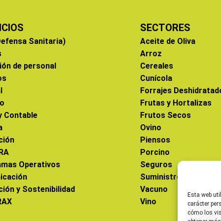
ICIOS
SECTORES
efensa Sanitaria)
Aceite de Oliva
s
Arroz
ión de personal
Cereales
os
Cunícola
l
Forrajes Deshidratad
co
Frutas y Hortalizas
 y Contable
Frutos Secos
a
Ovino
ción
Piensos
RA
Porcino
amas Operativos
Seguros
icación
Suministros
ción y Sostenibilidad
Vacuno
Esta web uti
RAX
Vino
carácter per
cómo los vis