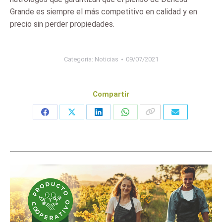
Grande es siempre el más competitivo en calidad y en
precio sin perder propiedades.
Categoria:
Noticias
09/07/2021
Compartir
Share
Share
Share
Share
on
on
on
on
Facebook
X
LinkedIn
WhatsApp