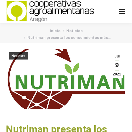
You are here:
Inicio
Noticias
Nutriman presenta los conocimientos más…
Noticias
Jul
9
2021
Nutriman presenta los