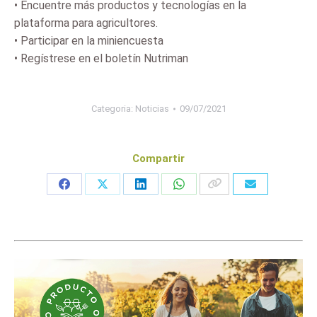
• Encuentre más productos y tecnologías en la
plataforma para agricultores.
• Participar en la miniencuesta
• Regístrese en el boletín Nutriman
Categoria:
Noticias
09/07/2021
Compartir
Share
Share
Share
Share
on
on
on
on
Facebook
X
LinkedIn
WhatsApp