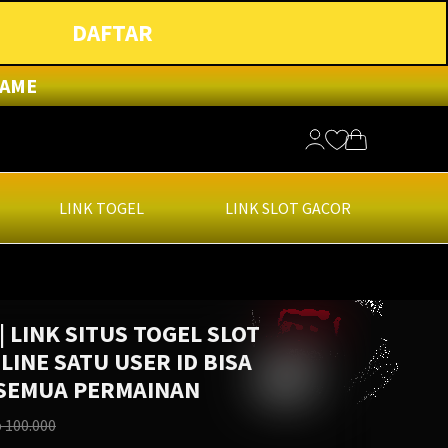
DAFTAR
GAME
LINK TOGEL
LINK SLOT GACOR
 LINK SITUS TOGEL SLOT
INE SATU USER ID BISA
SEMUA PERMAINAN
 100.000