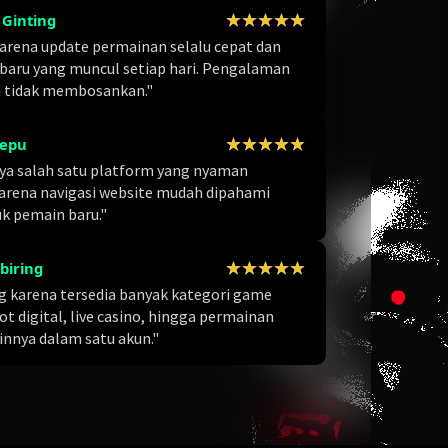
 Ginting
karena update permainan selalu cepat dan
 baru yang muncul setiap hari. Pengalaman
i tidak membosankan."
tepu
ya salah satu platform yang nyaman
arena navigasi website mudah dipahami
k pemain baru."
biring
g karena tersedia banyak kategori game
lot digital, live casino, hingga permainan
ainnya dalam satu akun."