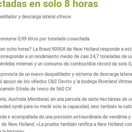
ctadas en solo 8 horas
illador y descarga lateral ofrece:
consume 0,99 litros por tonelada cosechada
 en ocho horas? La Braud 9090X de New Holland responde a esta
 corresponde a un rendimiento medio de casi 24,7 toneladas de uv
rdidas mínimas y un consumo de combustible récord de solo 0,9
rovista de un nuevo despalillador y sistema de descarga lateral
l apoyo de los viñedos C&S Devito y la bodega Riverland Vintners;
camión Stralis de Iveco de 560 CV.
ie, Australia Meridional, en una parcela de siete hectáreas de u
edad syrah para no medir solo la capacidad, sino también la cali
e ir acompañada de una precisión extraordinaria de vendimia y de
ro de New Holland. «La prueba también ratifica a New Holland com
a historia».