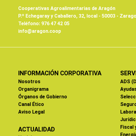
Cooperativas Agroalimentarias de Aragón
P.º Echegaray y Caballero, 32, local - 50003 - Zarag
Teléfono: 976 47 42 05
info@aragon.coop
INFORMACIÓN CORPORATIVA
SERV
Nosotros
ADS (D
Organigrama
Ayuda
Órganos de Gobierno
Selecc
Canal Ético
Segur
Aviso Legal
Labora
Jurídi
Fiscal
ACTUALIDAD
Energí