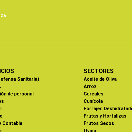
oza
ICIOS
SECTORES
efensa Sanitaria)
Aceite de Oliva
s
Arroz
ión de personal
Cereales
os
Cunícola
l
Forrajes Deshidratad
co
Frutas y Hortalizas
 y Contable
Frutos Secos
a
Ovino