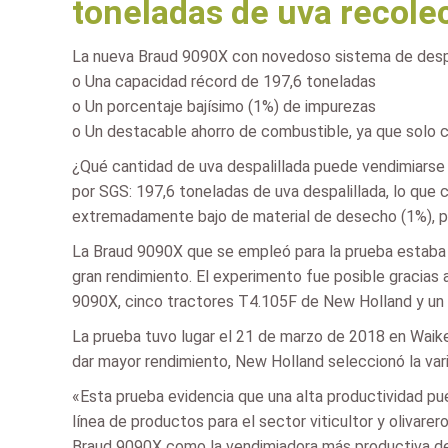
toneladas de uva recole
La nueva Braud 9090X con novedoso sistema de despal
o Una capacidad récord de 197,6 toneladas
o Un porcentaje bajísimo (1%) de impurezas
o Un destacable ahorro de combustible, ya que solo 
¿Qué cantidad de uva despalillada puede vendimiarse
por SGS: 197,6 toneladas de uva despalillada, lo que
extremadamente bajo de material de desecho (1%), pé
La Braud 9090X que se empleó para la prueba estaba p
gran rendimiento. El experimento fue posible gracias a
9090X, cinco tractores T4.105F de New Holland y un 
La prueba tuvo lugar el 21 de marzo de 2018 en Waiker
dar mayor rendimiento, New Holland seleccionó la vari
«Esta prueba evidencia que una alta productividad pued
línea de productos para el sector viticultor y olivare
Braud 9090X como la vendimiadora más productiva de l