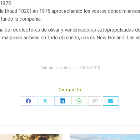
 1975
(la Braud 1020) en 1975 aprovechando los vastos conocimientos
fundó la compañía.
cia de recolectoras de olivar y vendimiadoras autopropulsadas 
os máquinas activas en todo el mundo, una es New Holland. Las 
Categoria:
Noticias
20/04/2018
Compartir
Share
Share
Share
Share
on
on
on
on
Facebook
X
LinkedIn
WhatsApp