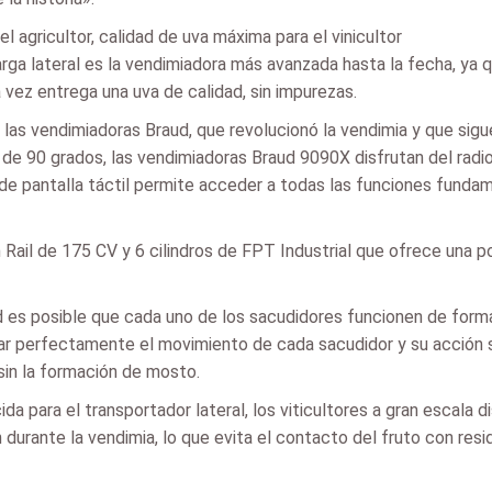
 agricultor, calidad de uva máxima para el vinicultor
ga lateral es la vendimiadora más avanzada hasta la fecha, ya qu
vez entrega una uva de calidad, sin impurezas.
las vendimiadoras Braud, que revolucionó la vendimia y que sigu
 de 90 grados, las vendimiadoras Braud 9090X disfrutan del radi
 de pantalla táctil permite acceder a todas las funciones funda
l de 175 CV y 6 cilindros de FPT Industrial que ofrece una pot
 es posible que cada uno de los sacudidores funcionen de forma 
lar perfectamente el movimiento de cada sacudidor y su acción s
sin la formación de mosto.
ida para el transportador lateral, los viticultores a gran escala
n durante la vendimia, lo que evita el contacto del fruto con re