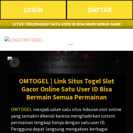
LOGIN
DAFTAR
SITUS TERLENGKAP SATU USER ID BISA MAIN SEMUA GAME
OMTOGEL | Link Situs Togel Slot
Gacor Online Satu User ID Bisa
Bermain Semua Permainan
OMTOGEL
menjadi salah satu situs hiburan slot online
yang semakin dikenal karena menghadirkan sistem
permainan lengkap hanya dengan satu user ID.
Pengguna dapat langsung mengakses berbagai