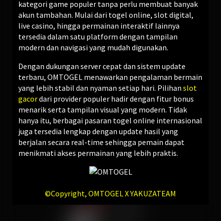
kategori game populer tanpa perlu membuat banyak
akun tambahan. Mulai dari togel online, slot digital,
live casino, hingga permainan interaktif lainnya
tersedia dalam satu platform dengan tampilan
modern dan navigasi yang mudah digunakan.
Dengan dukungan server cepat dan sistem update
terbaru, OMTOGEL menawarkan pengalaman bermain
yang lebih stabil dan nyaman setiap hari. Pilihan
slot
gacor
dari provider populer hadir dengan fitur bonus
menarik serta tampilan visual yang modern. Tidak
hanya itu, berbagai pasaran togel online internasional
juga tersedia lengkap dengan update hasil yang
berjalan secara real-time sehingga pemain dapat
menikmati akses permainan yang lebih praktis.
©Copyright, OMTOGEL X YAKUZATEAM