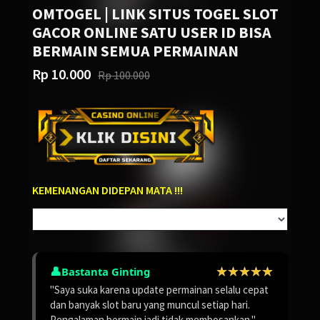
OMTOGEL | LINK SITUS TOGEL SLOT
GACOR ONLINE SATU USER ID BISA
BERMAIN SEMUA PERMAINAN
Rp 10.000
Translation
Translation
Rp 100.000
missing:
missing:
en.products.general.regular_price
en.products.general.sale_price
KEMENANGAN DIDEPAN MATA !!!
Bastanta Ginting
"Saya suka karena update permainan selalu cepat
dan banyak slot baru yang muncul setiap hari.
Pengalaman bermain jadi tidak membosankan."