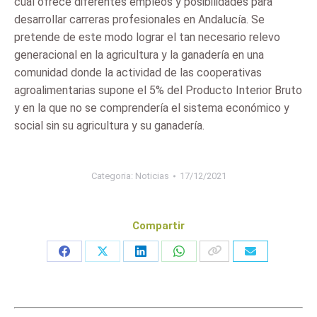
cual ofrece diferentes empleos y posibilidades para
desarrollar carreras profesionales en Andalucía. Se
pretende de este modo lograr el tan necesario relevo
generacional en la agricultura y la ganadería en una
comunidad donde la actividad de las cooperativas
agroalimentarias supone el 5% del Producto Interior Bruto
y en la que no se comprendería el sistema económico y
social sin su agricultura y su ganadería.
Categoria:
Noticias
17/12/2021
Compartir
Share
Share
Share
Share
on
on
on
on
Facebook
X
LinkedIn
WhatsApp