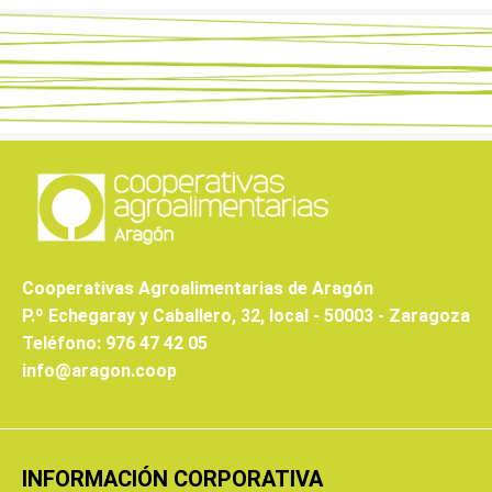
Cooperativas Agroalimentarias de Aragón
P.º Echegaray y Caballero, 32, local - 50003 - Zaragoza
Teléfono: 976 47 42 05
info@aragon.coop
INFORMACIÓN CORPORATIVA