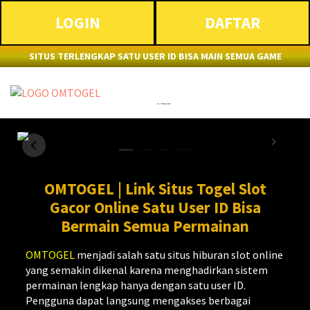
LOGIN
DAFTAR
SITUS TERLENGKAP SATU USER ID BISA MAIN SEMUA GAME
OMTOGEL | Link Situs Togel Slot
Gacor Online Satu User ID Bisa
Bermain Semua Permainan
OMTOGEL
menjadi salah satu situs hiburan slot online
yang semakin dikenal karena menghadirkan sistem
permainan lengkap hanya dengan satu user ID.
Pengguna dapat langsung mengakses berbagai