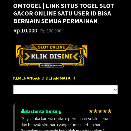
OMTOGEL | LINK SITUS TOGEL SLOT
GACOR ONLINE SATU USER ID BISA
BERMAIN SEMUA PERMAINAN
Rp 10.000
Translation
Translation
Rp 100.000
missing:
missing:
en.products.general.regular_price
en.products.general.sale_price
KEMENANGAN DIDEPAN MATA !!!
Bastanta Ginting
"Saya suka karena update permainan selalu cepat
dan banyak slot baru yang muncul setiap hari.
Pengalaman bermain jadi tidak membosankan."