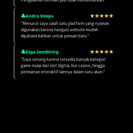
Andro Sitepu
"Menurut saya salah satu platform yang nyaman
digunakan karena navigasi website mudah
dipahami bahkan untuk pemain baru."
Diga Sembiring
"Saya senang karena tersedia banyak kategori
game mulai dari slot digital, live casino, hingga
permainan interaktif lainnya dalam satu akun."
OMTOGEL menjadi salah satu situs hiburan slot online
yang semakin dikenal karena menghadirkan sistem
permainan lengkap hanya dengan satu user ID.