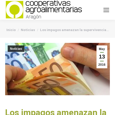
You are here:
Inicio
Noticias
Los impagos amenazan la supervivencia…
Noticias
May
13
2016
Los impagos amenazan la