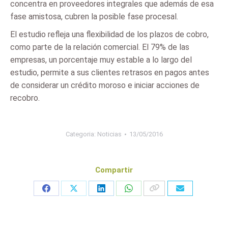
concentra en proveedores integrales que además de esa
fase amistosa, cubren la posible fase procesal.
El estudio refleja una flexibilidad de los plazos de cobro,
como parte de la relación comercial. El 79% de las
empresas, un porcentaje muy estable a lo largo del
estudio, permite a sus clientes retrasos en pagos antes
de considerar un crédito moroso e iniciar acciones de
recobro.
Categoria:
Noticias
13/05/2016
Compartir
Share
Share
Share
Share
on
on
on
on
Facebook
X
LinkedIn
WhatsApp