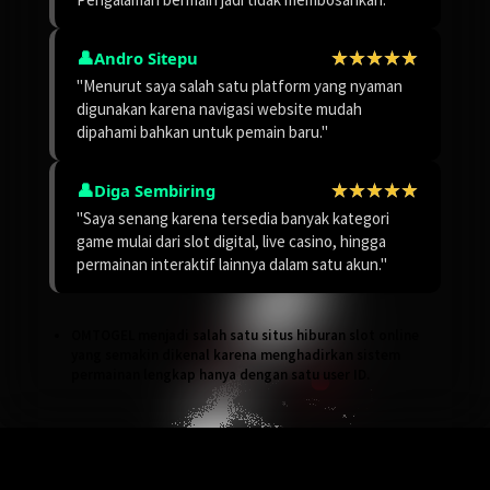
Andro Sitepu
"Menurut saya salah satu platform yang nyaman
digunakan karena navigasi website mudah
dipahami bahkan untuk pemain baru."
Diga Sembiring
"Saya senang karena tersedia banyak kategori
game mulai dari slot digital, live casino, hingga
permainan interaktif lainnya dalam satu akun."
OMTOGEL menjadi salah satu situs hiburan slot online
yang semakin dikenal karena menghadirkan sistem
permainan lengkap hanya dengan satu user ID.