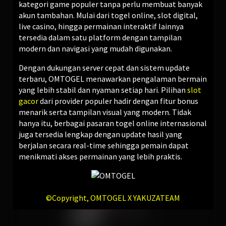
kategori game populer tanpa perlu membuat banyak
akun tambahan. Mulai dari togel online, slot digital,
live casino, hingga permainan interaktif lainnya
tersedia dalam satu platform dengan tampilan
modern dan navigasi yang mudah digunakan.
Dengan dukungan server cepat dan sistem update
terbaru, OMTOGEL menawarkan pengalaman bermain
yang lebih stabil dan nyaman setiap hari. Pilihan
slot
gacor
dari provider populer hadir dengan fitur bonus
menarik serta tampilan visual yang modern. Tidak
hanya itu, berbagai pasaran togel online internasional
juga tersedia lengkap dengan update hasil yang
berjalan secara real-time sehingga pemain dapat
menikmati akses permainan yang lebih praktis.
©Copyright, OMTOGEL X YAKUZATEAM