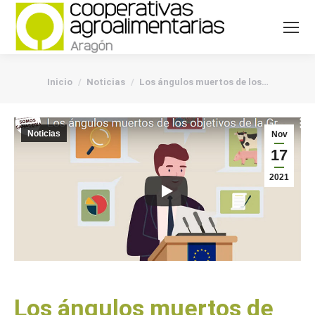
You are here:
Inicio
Noticias
Los ángulos muertos de los…
Noticias
Nov
17
2021
Los ángulos muertos de